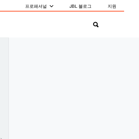
프로패셔널
JBL 블로그
지원