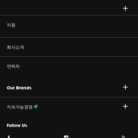
지원
정품을 구매하세요
회사소개
Harman Corporate
연락처
커리어
A/S 문의 : 02-553-3494
Our Brands
개인정보취급방침
접수안내 :
http://harmansvc.co.kr
업무시간
지속가능경영
쿠키 정책
월~금, 오전 9시 ~ 오후 6시
활동 상세보기
Follow Us
이용약관