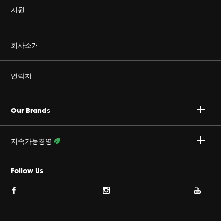
지원
정품을 구매하세요
회사소개
Harman Corporate
연락처
커리어
A/S 문의 : 02-553-3494
Our Brands
개인정보취급방침
접수안내 :
http://harmansvc.co.kr
업무시간
지속가능경영
쿠키 정책
월~금, 오전 9시 ~ 오후 6시
활동 상세보기
Follow Us
이용약관
사이트맵