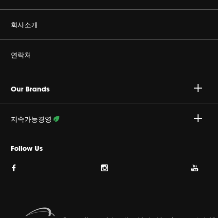
정품을 구매하세요
회사소개
Harman Corporate
연락처
커리어
A/S 문의 : 02-553-3494
Our Brands
개인정보취급방침
접수안내 :
http://harmansvc.co.kr
업무시간
지속가능경영
쿠키 정책
월~금, 오전 9시 ~ 오후 6시
활동 상세보기
Follow Us
이용약관
사이트맵