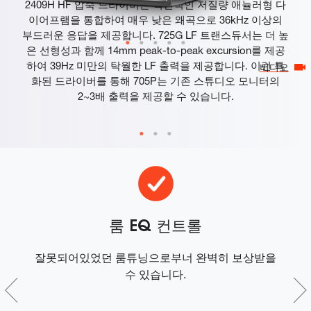
2409H HF 압축 드라이버는 혁신적인 저질량 애뉼러형 다
이어프램을 통합하여 매우 낮은 왜곡으로 36kHz 이상의
부드러운 응답을 제공합니다. 725G LF 트랜스듀서는 더 높
은 선형성과 함께 14mm peak-to-peak excursion를 제공
하여 39Hz 미만의 탁월한 LF 출력을 제공합니다. 이런 특
비디오
화된 드라이버를 통해 705P는 기존 스튜디오 모니터의
2~3배 출력을 제공할 수 있습니다.
룸 EQ 컨트롤
력과
잘못되어있었던 룸튜닝으로부너 완벽히 보상받을
디지
수 있습니다.
오
 재