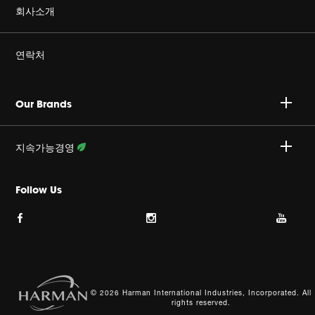
정품을 구매하세요
회사소개
Harman Corporate
연락처
커리어
A/S 문의 : 02-553-3494
Our Brands
개인정보취급방침
접수안내 :
http://harmansvc.co.kr
업무시간
지속가능경영
쿠키 정책
월~금, 오전 9시 ~ 오후 6시
활동 상세보기
Follow Us
이용약관
사이트맵
© 2026 Harman International Industries, Incorporated. All
rights reserved.