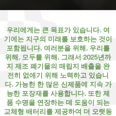
우
리
에
게
는
큰
목
표
가
있
습
니
다
.
여
기
에
는
지
구
의
미
래
를
보
호
하
는
것
이
포
함
됩
니
다
.
여
러
분
을
위
해
.
우
리
를
위
해
.
모
두
를
위
해
.
그
래
서
2
0
2
5
년
까
지
제
조
폐
기
물
의
매
립
지
배
출
을
완
전
히
없
애
기
위
해
노
력
하
고
있
습
니
다
.
가
능
한
한
많
은
신
제
품
에
지
속
가
능
한
포
장
재
를
사
용
합
니
다
.
또
한
제
품
수
명
을
연
장
하
는
데
도
움
이
되
는
교
체
형
배
터
리
를
제
공
하
여
더
오
랫
동