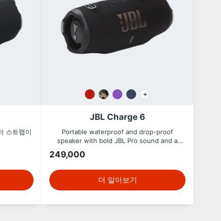
+
JBL Charge 6
숄더 스트랩이
Portable waterproof and drop-proof
커
speaker with bold JBL Pro sound and a
removable handle strap.
249,000
더 알아보기