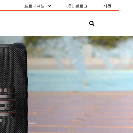
프로패셔널
JBL 블로그
지원