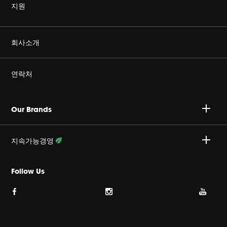
지원
정품을 구매하세요
회사소개
Harman Corporate
연락처
커리어
A/S 문의 : 02-553-3494
Our Brands
개인정보취급방침
접수안내 :
http://harmansvc.co.kr
업무시간
지속가능경영
쿠키 정책
월~금, 오전 9시 ~ 오후 6시
활동 상세보기
Follow Us
이용약관
사이트맵