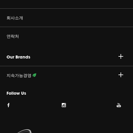
정품을 구매하세요
회사소개
Harman Corporate
연락처
커리어
A/S 문의 : 02-553-3494
Our Brands
개인정보취급방침
접수안내 :
http://harmansvc.co.kr
업무시간
지속가능경영
쿠키 정책
월~금, 오전 9시 ~ 오후 6시
활동 상세보기
Follow Us
이용약관
사이트맵