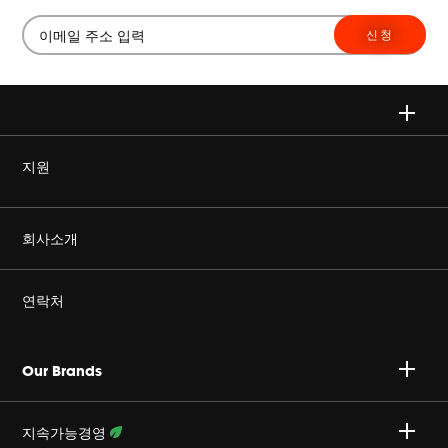
신청
지원
정품을 구매하세요
회사소개
Harman Corporate
연락처
커리어
A/S 문의 : 02-553-3494
Our Brands
개인정보취급방침
접수안내 :
http://harmansvc.co.kr
업무시간
지속가능경영
쿠키 정책
월~금, 오전 9시 ~ 오후 6시