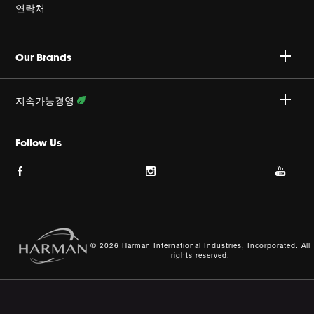
Harman Corporate
연락처
커리어
A/S 문의 : 02-553-3494
Our Brands
개인정보취급방침
접수안내 :
http://harmansvc.co.kr
업무시간
지속가능경영
쿠키 정책
월~금, 오전 9시 ~ 오후 6시
활동 상세보기
Follow Us
이용약관
사이트맵
© 2026 Harman International Industries, Incorporated. All
rights reserved.