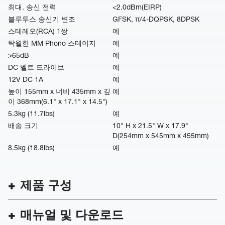
최대. 송신 전력
<2.0dBm(EIRP)
블루투스 송신기 변조
GFSK, π/4-DQPSK, 8DPSK
스테레오(RCA) 1쌍
예
탁월한 MM Phono 스테이지
예
>65dB
예
DC 벨트 드라이브
예
12V DC 1A
예
높이 155mm x 너비 435mm x 깊
예
이 368mm(6.1" x 17.1" x 14.5")
5.3kg (11.7lbs)
예
배송 크기
10" H x 21.5" W x 17.9"
D(254mm x 545mm x 455mm)
8.5kg (18.8lbs)
예
제품 구성
매뉴얼 및 다운로드