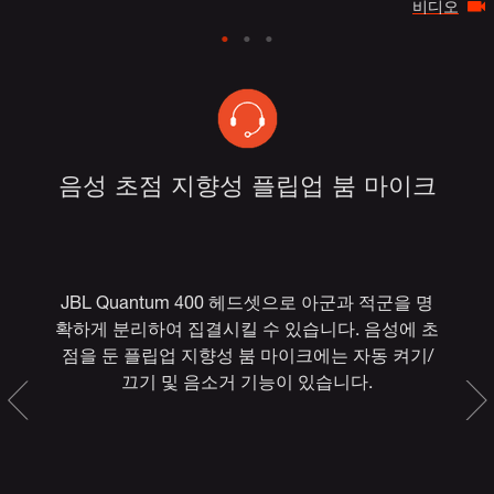
비디오
음성 초점 지향성 플립업 붐 마이크
웨
L
JBL Quantum 400 헤드셋으로 아군과 적군을 명
J
와
확하게 분리하여 집결시킬 수 있습니다. 음성에 초
을
점을 둔 플립업 지향성 붐 마이크에는 자동 켜기/
T
험
끄기 및 음소거 기능이 있습니다.
 활
 받
리가
으로