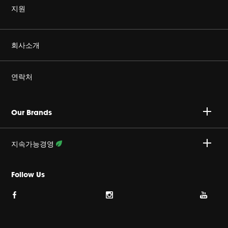
지원
정품을 구매하세요
회사소개
Harman Corporate
연락처
커리어
A/S 문의 : 02-553-3494
Our Brands
개인정보취급방침
접수안내 :
http://harmansvc.co.kr
업무시간
지속가능경영
쿠키 정책
월~금, 오전 9시 ~ 오후 6시
활동 상세보기
Follow Us
이용약관
사이트맵