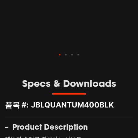
리
수
 상
음도
Specs & Downloads
품목 #:
JBLQUANTUM400BLK
Product Description